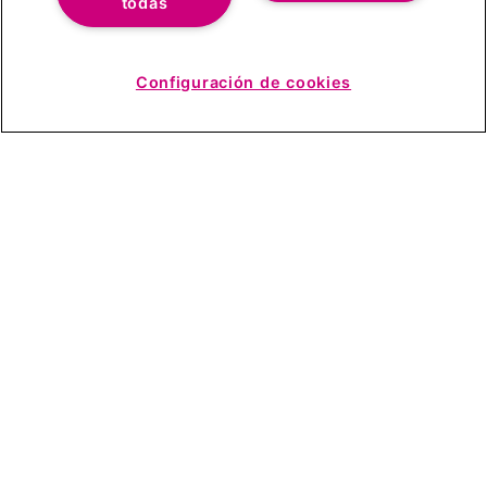
todas
Configuración de cookies
Ver detalles
×
Pásate a Rentik
Sobre Rentik
Contáctanos
info@rentik.com
911 675 606