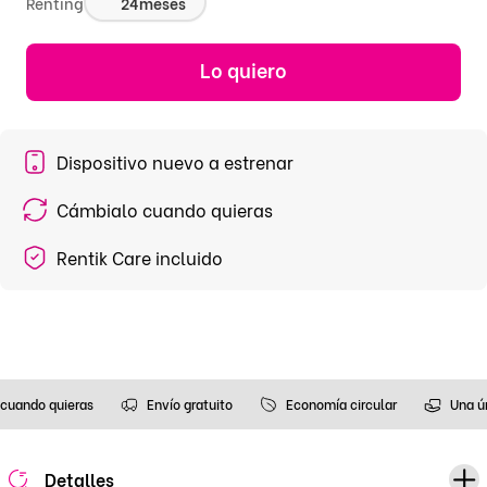
Renting
24
meses
Lo quiero
Dispositivo nuevo a estrenar
Cámbialo cuando quieras
Rentik Care incluido
cuando quieras
Envío gratuito
Economía circular
Una ú
Detalles