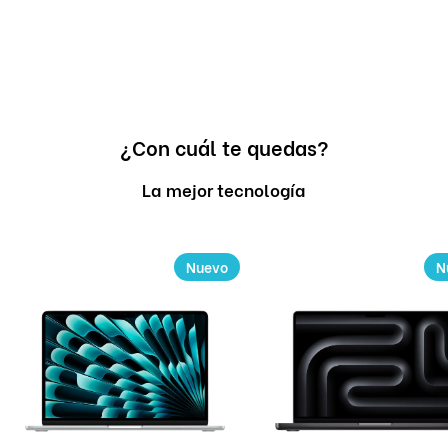
¿Con cuál te quedas?
La mejor tecnología
Nuevo
N