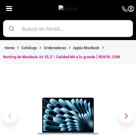
Home
Catálogo
Ordenadores
Apple MacBook
Renting de MacBook Air 15,3": Calidad M4 a lo grande | RENTIK.COM