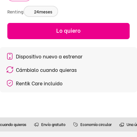
Renting
24
meses
Lo quiero
Dispositivo nuevo a estrenar
Cámbialo cuando quieras
Rentik Care incluido
cuando quieras
Envío gratuito
Economía circular
Una ú