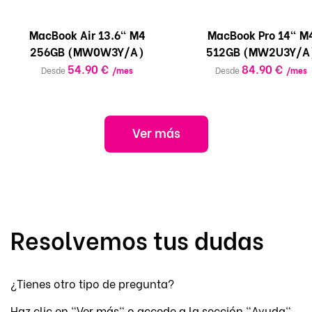
MacBook Air 13.6" M4
MacBook Pro 14" M
256GB (MW0W3Y/A)
512GB (MW2U3Y/A
54.90 €
84.90 €
Desde
/mes
Desde
/mes
Ver más
Resolvemos tus dudas
¿Tienes otro tipo de pregunta?
Haz clic en "Ver más" o accede a la sección "Ayuda"