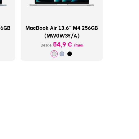
56GB
MacBook Air 13.6" M4 256GB
(MW0W3Y/A)
54,9 €
Desde
/mes