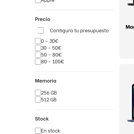
Precio
Mac
Configura tu presupuesto
0 - 30€
30 - 50€
50 - 80€
80 - 100€
Memoria
256 GB
512 GB
Stock
En stock