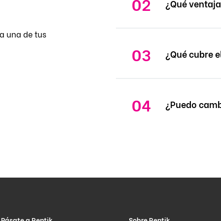
¿Qué ventaja
a una de tus
¿Qué cubre e
¿Puedo cambi
Pásate a Rentik
Sobre Rentik