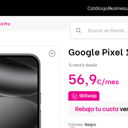
Catálogo
Business
10 Pro
Google Pixel 
Tu rentik desde
56,9
€/mes
tikSwap
Rebaja tu cuota
ve
Colores:
Negro