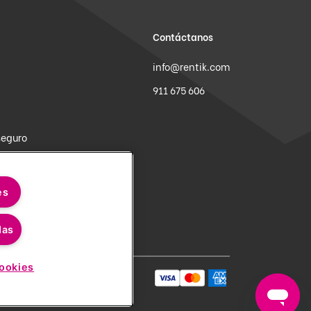
Contáctanos
info@rentik.com
911 675 606
seguro
ervicio
ompra TikSwap
es
das
ookies