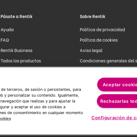
Pásate a Rentik
Sobre Rentik
Ayuda
Política de privacidad
FAQ
Política de cookies
Rentik Business
Aviso legal
Todos los productos
Condiciones generales del 
Renewed
Condiciones generales del s
Tiendas físicas
Condiciones generales rec
Aceptar cooki
 de terceros, de sesión o persistentes, para
Canal ético
b y personalizar su contenido. Igualmente,
Rechazarlas to
navegación que realizas y para ajustar la
gurar y aceptar el uso de cookies a
ones de consentimiento en cualquier momento
Configuración de c
ookies