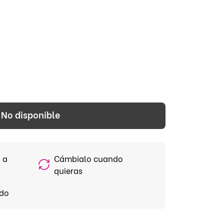
No disponible
 a
Cámbialo cuando
quieras
ido