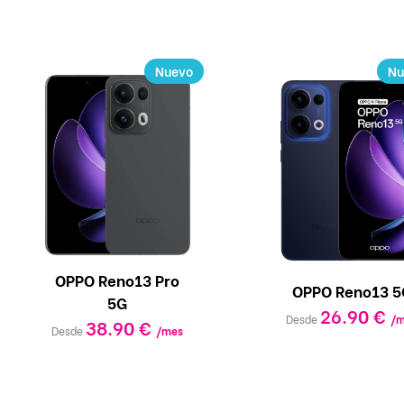
Nuevo
Nu
OPPO Reno13 Pro
OPPO Reno13 5
5G
26.90 €
Desde
/m
38.90 €
Desde
/mes