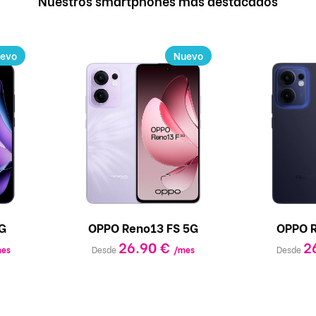
Nuestros smartphones más destacados
evo
Nuevo
G
OPPO Reno13 FS 5G
OPPO R
26.90 €
2
es
Desde
/mes
Desde