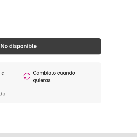
No disponible
 a
Cámbialo cuando
quieras
ido