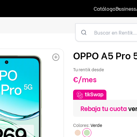
Catálogo
Business
OPPO A5 Pro 
Tu rentik desde
€/mes
tikSwap
Rebaja tu cuota
ve
Colores:
Verde