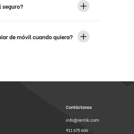
l seguro?
ar de móvil cuando quiera?
Contáctanos
info@rentik.com
911 675 606