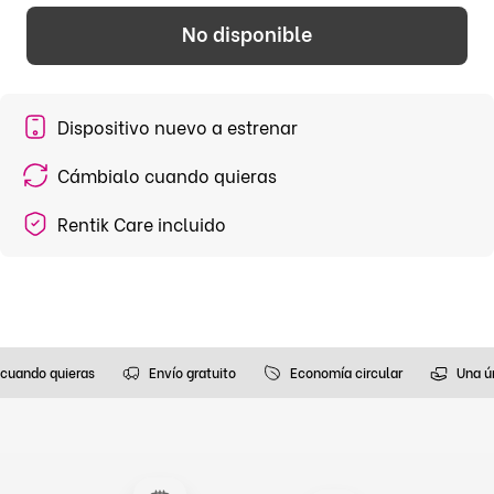
No disponible
Dispositivo nuevo a estrenar
Cámbialo cuando quieras
Rentik Care incluido
cuando quieras
Envío gratuito
Economía circular
Una ú